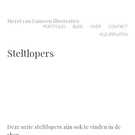
Merel van Lamoen illustraties
MENU
SKIP
PORTFOLIO
BLOG
OVER
CONTACT
TO
KLEURPLATEN
CONTENT
Steltlopers
Steltlopers – illustratie door Merel van Lamoen
illustraties
Deze serie steltlopers zijn ook te vinden in de